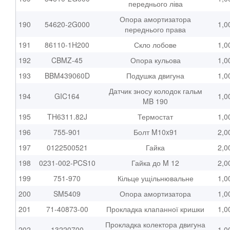
переднього ліва
Опора амортизатора
190
54620-2G000
1,0
переднього права
191
86110-1H200
Скло лобове
1,0
192
CBMZ-45
Опора кульова
1,0
193
BBM439060D
Подушка двигуна
1,0
Датчик зносу колодок гальм
194
GIC164
1,0
MB 190
195
TH6311.82J
Термостат
1,0
196
755-901
Болт M10x91
2,0
197
0122500521
Гайка
2,0
198
0231-002-PCS10
Гайка до M 12
2,0
199
751-970
Кільце ущільнювальне
1,0
200
SM5409
Опора амортизатора
1,0
201
71-40873-00
Прокладка клапанної кришки
1,0
Прокладка колектора двигуна
202
13220700
1,0