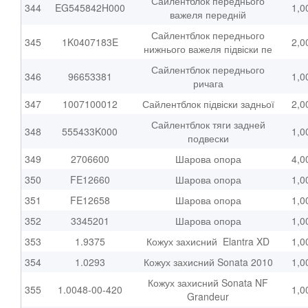
Сайлентблок переднього
344
EG545842H000
1,0
важеля передній
Сайлентблок переднього
345
1K0407183E
2,0
нижнього важеля підвіски пе
Сайлентблок переднього
346
96653381
1,0
ричага
347
1007100012
Сайлентблок підвіски задньої
2,0
Сайлентблок тяги задней
348
555433K000
1,0
подвески
349
2706600
Шарова опора
4,0
350
FE12660
Шарова опора
1,0
351
FE12658
Шарова опора
1,0
352
3345201
Шарова опора
1,0
353
1.9375
Кожух захисний Elantra XD
1,0
354
1.0293
Кожух захисний Sonata 2010
1,0
Кожух захисний Sonata NF
355
1.0048-00-420
1,0
Grandeur