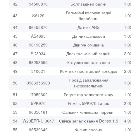
42
94500870
Болт задней балки
1,0
Гальмівні колодки задні
43
SA129
1,0
барабанні
44
96455870
Датчик ABS
1,0
45
AS4695
Датчик швидкості
1,0
46
96190259
Двигун омивача
1,0
47
SD3034
Диск гальмівний задній
2,0
48
96253555
Катушка запалювання
1,0
49
310021
Комплект монтажний колодок
2,0
Провід запалювання
50
0986356980
1,0
високовольтний
51
17059602
Регулятор холостого ходу
1,0
52
5PK970
Ремінь 5PK970 Lanos
2,0
53
96350161
Сальник колінвала передн.
1,0
54
W20EPR-U 3047
Свічка запалювання Denso 1.5
4,0
55
96539649
Фільтр салону
1,0