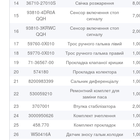
14
36710-27010S
Свічка розжарення
8,0
93810-4DR0A
Сенсор включення стоп
15
7,0
QQH
сигналу
93810-3KRWC
Сенсор включення стоп
16
2,0
QQH
сигналу
17
59760-0X010
Трос ручного гальма лівий
1,0
18
59770-0X010
Трос ручного гальма правий
1,0
19
71-36567-00
Прокладка клапаної кришки
1,0
20
574180
Прокладка колектора
1,0
21
8200983399
Сальник диференціалу
1,0
Ремонтний комплет для
22
530059210
1,0
заміни паса
23
3707001
Втулка стабілізатора
2,0
24
3000950626
Комплект зчеплення
1,0
25
458.770
Комплект прокладок
1,0
26
WS0416A
Датчик зносу гальм.колодки
1,0