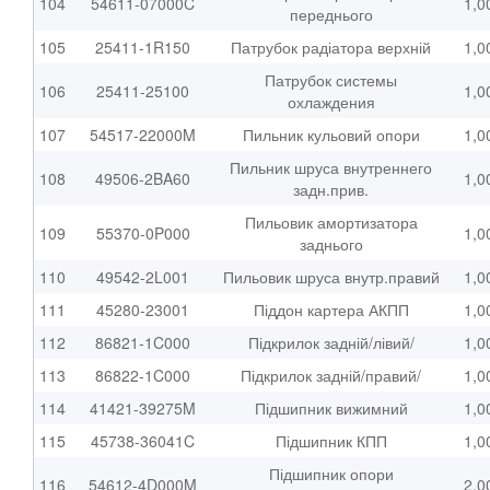
104
54611-07000C
1,0
переднього
105
25411-1R150
Патрубок радіатора верхній
1,0
Патрубок системы
106
25411-25100
1,0
охлаждения
107
54517-22000M
Пильник кульовий опори
1,0
Пильник шруса внутреннего
108
49506-2BA60
1,0
задн.прив.
Пильовик амортизатора
109
55370-0P000
1,0
заднього
110
49542-2L001
Пильовик шруса внутр.правий
1,0
111
45280-23001
Піддон картера АКПП
1,0
112
86821-1C000
Підкрилок задній/лівий/
1,0
113
86822-1C000
Підкрилок задній/правий/
1,0
114
41421-39275M
Підшипник вижимний
1,0
115
45738-36041C
Підшипник КПП
1,0
Підшипник опори
116
54612-4D000M
2,0