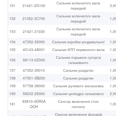
Сальник колінчатого вала
151
21421-2G100
3,0
передній
Сальник колінчатого вала
152
21352-3C700
1,0
передній
Сальник колінчатого вала
153
21421-21030
1,0
передній
154
47352-39300
Сальник коробки роздавальної
1,0
155
43143-4A001
Сальник КПП первинного вала
1,0
Сальник поршеня супорта
156
58113-0Z000
1,0
гальмівного
157
47352-39010
Сальник раздатки
1,0
158
47351-3B200
Сальник раздатки
1,0
159
57758-38000
Сальник рулевого механизма
1,0
160
58232-28300
Сальник циліндра гальмового
2,0
93810-4DR0A
Сенсор включення стоп
161
1,0
QQH
сигналу
Сенсор включення фонарів