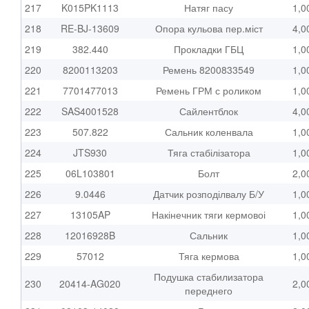
217
K015PK1113
Натяг пасу
1,0
218
RE-BJ-13609
Опора кульова пер.міст
4,0
219
382.440
Прокладки ГБЦ
1,0
220
8200113203
Ремень 8200833549
1,0
221
7701477013
Ремень ГРМ с роликом
1,0
222
SAS4001528
Сайлентблок
4,0
223
507.822
Сальник коленвала
1,0
224
JTS930
Тяга стабілізатора
1,0
225
06L103801
Болт
2,0
226
9.0446
Датчик розподілвалу Б/У
1,0
227
13105AP
Накінечник тяги кермовоі
1,0
228
12016928B
Сальник
1,0
229
57012
Тяга кермова
1,0
Подушка стабилизатора
230
20414-AG020
2,0
переднего