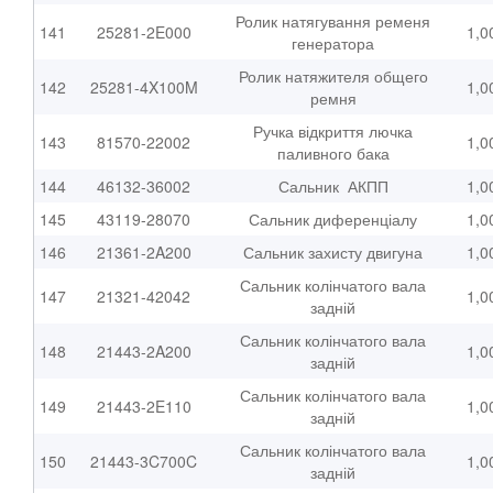
Ролик натягування ременя
141
25281-2E000
1,0
генератора
Ролик натяжителя общего
142
25281-4X100M
1,0
ремня
Ручка відкриття лючка
143
81570-22002
1,0
паливного бака
144
46132-36002
Сальник АКПП
1,0
145
43119-28070
Сальник диференціалу
1,0
146
21361-2A200
Сальник захисту двигуна
1,0
Сальник колінчатого вала
147
21321-42042
1,0
задній
Сальник колінчатого вала
148
21443-2A200
1,0
задній
Сальник колінчатого вала
149
21443-2E110
1,0
задній
Сальник колінчатого вала
150
21443-3C700C
1,0
задній