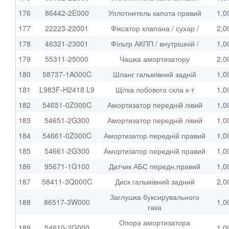
176
86442-2E000
Уплотнитель капота правий
1,0
177
22223-22001
Фіксатор клапана / сухар /
2,0
178
46321-23001
Фільтр АКПП / внутрішній /
1,0
179
55311-25000
Чашка амортизатору
2,0
180
58737-1A000C
Шланг гальмівний задній
1,0
181
L983F-H2418 L9
Щітка лобового скла к-т
1,0
182
54651-0Z000C
Амортизатор передній лівий
1,0
183
54651-2G300
Амортизатор передній лівий
1,0
184
54661-0Z000C
Амортизатор передній правий
1,0
185
54661-2G300
Амортизатор передній правий
1,0
186
95671-1G100
Датчик АБС передн.правий
1,0
187
58411-3Q000C
Диск гальмівний задний
2,0
Заглушка буксирувального
188
86517-3W000
1,0
гака
Опора амортизатора
189
54610-2G000
1,0