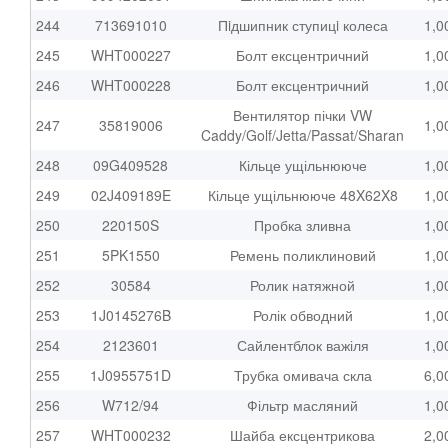
244
713691010
Пiдшипник ступицi колеса
1,0
245
WHT000227
Болт ексцентричний
1,0
246
WHT000228
Болт ексцентричний
1,0
Вентилятор пічки VW
247
35819006
1,0
Caddy/Golf/Jetta/Passat/Sharan
248
09G409528
Кільце ущільнююче
1,0
249
02J409189E
Кільце ущільнююче 48X62X8
1,0
250
220150S
Пробка зливна
1,0
251
5PK1550
Ремень поликлиновий
1,0
252
30584
Ролик натяжной
1,0
253
1J0145276B
Ролік обводний
1,0
254
2123601
Сайлентблок важіля
1,0
255
1J0955751D
Трубка омивача скла
6,0
256
W712/94
Фільтр масляний
1,0
257
WHT000232
Шайба ексцентрикова
2,0