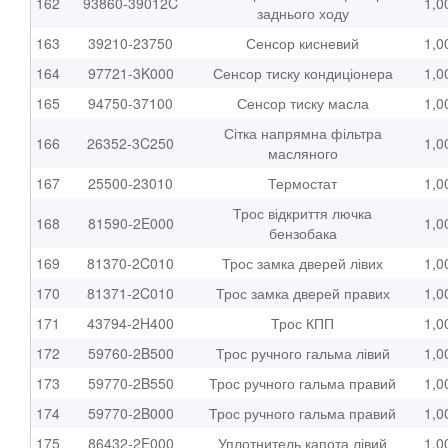
162
93860-39012C
1,0
заднього ходу
163
39210-23750
Сенсор кисневий
1,0
164
97721-3K000
Сенсор тиску кондиціонера
1,0
165
94750-37100
Сенсор тиску масла
1,0
Сітка напрямна фільтра
166
26352-3C250
1,0
масляного
167
25500-23010
Термостат
1,0
Трос відкриття лючка
168
81590-2E000
1,0
бензобака
169
81370-2C010
Трос замка дверей лівих
1,0
170
81371-2C010
Трос замка дверей правих
1,0
171
43794-2H400
Трос КПП
1,0
172
59760-2B500
Трос ручного гальма лівий
1,0
173
59770-2B550
Трос ручного гальма правий
1,0
174
59770-2B000
Трос ручного гальма правий
1,0
175
86432-2E000
Уплотнитель капота лівий
1,0