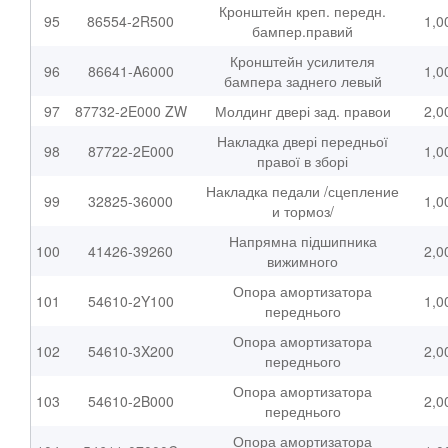
Кронштейн креп. передн.
95
86554-2R500
1,0
бампер.правий
Кронштейн усилителя
96
86641-A6000
1,0
бампера заднего левый
97
87732-2E000 ZW
Молдинг двері зад. правои
2,0
Накладка двері передньої
98
87722-2E000
1,0
правої в зборі
Накладка педали /сцепление
99
32825-36000
1,0
и тормоз/
Напрямна підшипника
100
41426-39260
2,0
вижимного
Опора амортизатора
101
54610-2Y100
1,0
переднього
Опора амортизатора
102
54610-3X200
2,0
переднього
Опора амортизатора
103
54610-2B000
2,0
переднього
Опора амортизатора