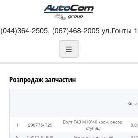
(044)364-2505, (067)468-2005 ул.Гонты 1
☰
Розпродаж запчастин
Кільк
Болт ГАЗ М10*40 крон. ресор.
1
290775-П29
8,0
ступиці
2
55311-2L600
Амортизатор задній
2,0