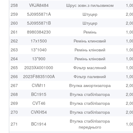
258
VKJA8484
Шрус зовн.з пильовиком
1,0
259
5J0955871A
Штуцер
2,0
260
5J0955871B
Штуцер
2,0
261
8980384230
Ремінь
1,0
262
17x1500
Ремінь клиновий
1,0
263
13*1040
Ремінь кліновий
1,0
264
13*900
Ремінь кліновий
1,0
265
2023X4001000
Фільтр масляний
1,0
266
2023F8835100A
Фільтр паливний
1,0
267
CVM11
Втулка амортизатора
2,0
268
BC1915
Втулка стабiлiзатора
2,0
269
CVT46
Втулка стабiлiзатора
2,0
270
CVKH54
Втулка стабiлiзатора
2,0
Втулка стабiлiзатора
271
BC1914
1,0
переднього