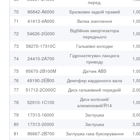
перед.
70
86842-A6000
Бризковик задній правий
1,0
71
41413-4A000
Вилка зчеплення
1,0
Відбійник амортизатора
72
54626-2G000
1,0
переднього
73
58270-17310C
Гальмівні колодки
1,0
Гідронатягувач ланцюга
74
24410-2A700
1,0
приводу
75
95670-2B100M
Датчик ABS
1,0
76
49190-2EB00
Демпфер карданного вала
1,0
77
51712-2C000C
Диск гальмівний передній
2,0
Диск колісний/
78
52910-1C100
1,0
алюмінієвий/R14
79
17313-16000
Заглушка
3,0
80
17313-20000
Заглушка
3,0
81
86667-2B700
Заглушка гака буксирування
1,0