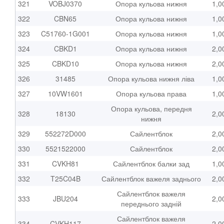
321
VOBJ0370
Опора кульова нижня
1,0
322
CBN65
Опора кульова нижня
1,0
323
C51760-1G001
Опора кульова нижня
1,0
324
CBKD1
Опора кульова нижня
2,0
325
CBKD10
Опора кульова нижня
2,0
326
31485
Опора кульова нижня ліва
1,0
327
10VW1601
Опора кульова права
1,0
Опора кульова, передня
328
18130
2,0
нижня
329
552272D000
Сайлентблок
2,0
330
5521522000
Сайлентблок
2,0
331
CVKH81
Сайлентблок балки зад
1,0
332
T25C04B
Сайлентблок важеля заднього
2,0
Сайлентблок важеля
333
JBU204
2,0
переднього задній
Сайлентблок важеля
334
CVKH117
2,0