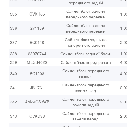
переднього задній
Сайлентблок важеля
335
CVKH65
1,0
переднього передній
Сайлентблок важеля
336
271159
1,0
переднього передній
Сайлентблок заднього
337
BC0110
2,0
поперечного важеля
338
23070744
Сайлентблок задньої балки
1,0
339
MESB4020
Сайлентблок перед.ричага
4,0
Сайлентблок переднього
340
BC1208
4,0
важеля
Сайлентблок переднього
341
JBU761
2,0
важеля зад.
Сайлентблок переднього
342
AM24CS3WB
2,0
важеля задній
Сайлентблок переднього
343
CVKD33
2,0
важеля перед.