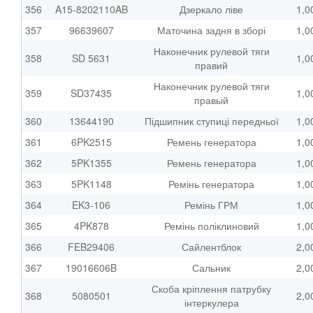
356
A15-8202110AB
Дзеркало ліве
1,0
357
96639607
Маточина задня в зборі
1,0
Наконечник рулевой тяги
358
SD 5631
1,0
правий
Наконечник рулевой тяги
359
SD37435
1,0
правый
360
13644190
Підшипник ступиці передньої
1,0
361
6PK2515
Ремень генератора
1,0
362
5PK1355
Ремень генератора
1,0
363
5PK1148
Ремінь генератора
1,0
364
EK3-106
Ремінь ГРМ
1,0
365
4PK878
Ремінь поліклиновий
1,0
366
FEB29406
Сайлентблок
2,0
367
19016606B
Сальник
2,0
Скоба кріплення патрубку
368
5080501
2,0
інтеркулера