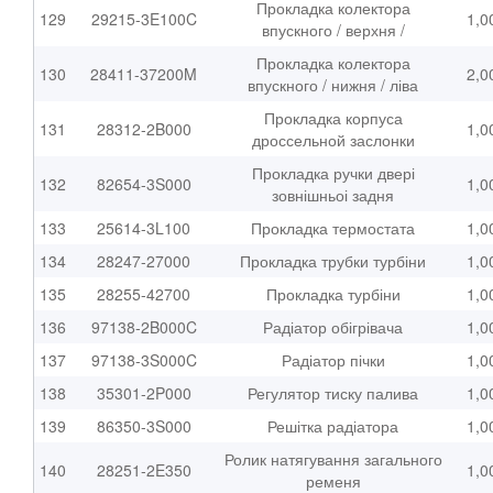
Прокладка колектора
129
29215-3E100C
1,0
впускного / верхня /
Прокладка колектора
130
28411-37200M
2,0
впускного / нижня / ліва
Прокладка корпуса
131
28312-2B000
1,0
дроссельной заслонки
Прокладка ручки двері
132
82654-3S000
1,0
зовнішньоі задня
133
25614-3L100
Прокладка термостата
1,0
134
28247-27000
Прокладка трубки турбіни
1,0
135
28255-42700
Прокладка турбіни
1,0
136
97138-2B000C
Радіатор обігрівача
1,0
137
97138-3S000C
Радіатор пічки
1,0
138
35301-2P000
Регулятор тиску палива
1,0
139
86350-3S000
Решітка радіатора
1,0
Ролик натягування загального
140
28251-2E350
1,0
ременя