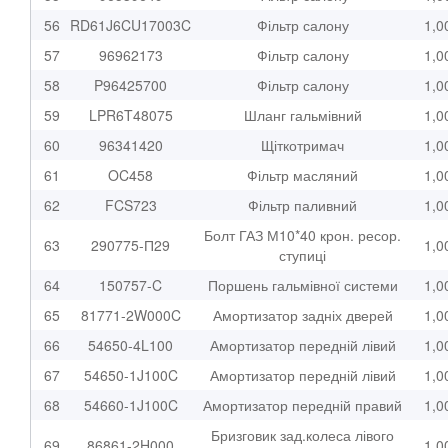
56
RD61J6CU17003C
Фільтр салону
1,0
57
96962173
Фільтр салону
1,0
58
P96425700
Фільтр салону
1,0
59
LPR6T48075
Шланг гальмівний
1,0
60
96341420
Щіткотримач
1,0
61
OC458
Фільтр масляний
1,0
62
FCS723
Фільтр паливний
1,0
Болт ГАЗ М10*40 крон. ресор.
63
290775-П29
1,0
ступиці
64
150757-C
Поршень гальмівної системи
1,0
65
81771-2W000C
Амортизатор задніх дверей
1,0
66
54650-4L100
Амортизатор передній лівий
1,0
67
54650-1J100C
Амортизатор передній лівий
1,0
68
54660-1J100C
Амортизатор передній правий
1,0
Бризговик зад.колеса лівого
69
86861-2H000
1,0