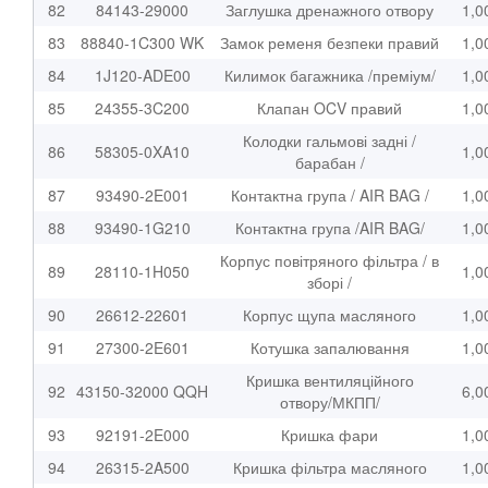
82
84143-29000
Заглушка дренажного отвору
1,0
83
88840-1C300 WK
Замок ременя безпеки правий
1,0
84
1J120-ADE00
Килимок багажника /преміум/
1,0
85
24355-3C200
Клапан OCV правий
1,0
Колодки гальмові задні /
86
58305-0XA10
1,0
барабан /
87
93490-2E001
Контактна група / AIR BAG /
1,0
88
93490-1G210
Контактна група /AIR BAG/
1,0
Корпус повітряного фільтра / в
89
28110-1H050
1,0
зборі /
90
26612-22601
Корпус щупа масляного
1,0
91
27300-2E601
Котушка запалювання
1,0
Кришка вентиляційного
92
43150-32000 QQH
6,0
отвору/МКПП/
93
92191-2E000
Кришка фари
1,0
94
26315-2A500
Кришка фільтра масляного
1,0