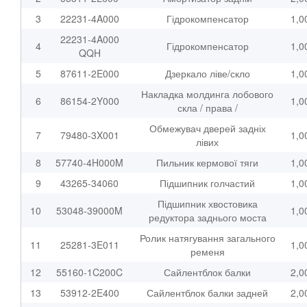
3
22231-4A000
Гідрокомпенсатор
1,0
22231-4A000
4
Гідрокомпенсатор
1,0
QQH
5
87611-2E000
Дзеркало ліве/скло
1,0
Накладка молдинга лобового
6
86154-2Y000
1,0
скла / права /
Обмежувач дверей задніх
7
79480-3X001
1,0
лівих
8
57740-4H000M
Пильник кермової тяги
1,0
9
43265-34060
Підшипник голчастий
1,0
Підшипник хвостовика
10
53048-39000M
1,0
редуктора заднього моста
Ролик натягування загального
11
25281-3E011
1,0
ременя
12
55160-1C200C
Сайлентблок балки
2,0
13
53912-2E400
Сайлентблок балки задней
2,0