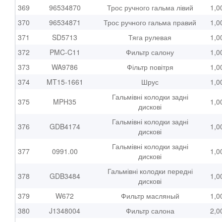
369
96534870
Трос ручного гальма лівий
1,0
370
96534871
Трос ручного гальма правий
1,0
371
SD5713
Тяга рулевая
1,0
372
PMC-C11
Фильтр салону
1,0
373
WA9786
Фільтр повітря
1,0
374
MT15-1661
Шрус
1,0
Гальмівні колодки задні
375
MPH35
1,0
дискові
Гальмівні колодки задні
376
GDB4174
1,0
дискові
Гальмівні колодки задні
377
0991.00
1,0
дискові
Гальмівні колодки передні
378
GDB3484
1,0
дискові
379
W672
Фильтр масляный
1,0
380
J1348004
Фильтр салона
2,0