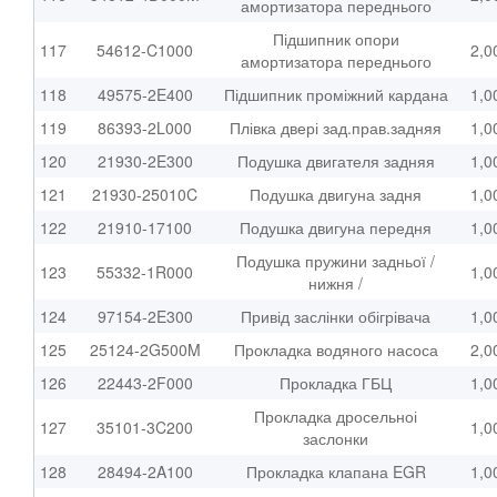
амортизатора переднього
Підшипник опори
117
54612-C1000
2,0
амортизатора переднього
118
49575-2E400
Підшипник проміжний кардана
1,0
119
86393-2L000
Плівка двері зад.прав.задняя
1,0
120
21930-2E300
Подушка двигателя задняя
1,0
121
21930-25010C
Подушка двигуна задня
1,0
122
21910-17100
Подушка двигуна передня
1,0
Подушка пружини задньої /
123
55332-1R000
1,0
нижня /
124
97154-2E300
Привід заслінки обігрівача
1,0
125
25124-2G500M
Прокладка водяного насоса
2,0
126
22443-2F000
Прокладка ГБЦ
1,0
Прокладка дросельноі
127
35101-3C200
1,0
заслонки
128
28494-2A100
Прокладка клапана EGR
1,0