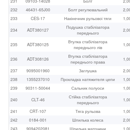
231
09103-14028
Болт
2,0
232
46431-65J00
Болт регулювальний
2,0
233
CES-17
Накінечник рульовоі тяги
1,0
Подушка стабілізатора
234
ADT380127
2,0
переднього
Втулка стабілізатора
235
ADT380125
1,0
переднього лів
Втулка стабілізатора
236
ADT308126
1,0
переднього права
237
9095001960
Заглушка
2,0
238
1355237010
Прокладка натяжителя цепи
1,0
239
90311-50044
Сальник полуоси
1,0
Стійка стабілізатора
240
CLT-46
1,0
переднього
241
CRT-107
Тяга рульова
1,0
242
0184-001
Шпилька колеса
2,0
243
9094202081
Шпилька маточини
1,0