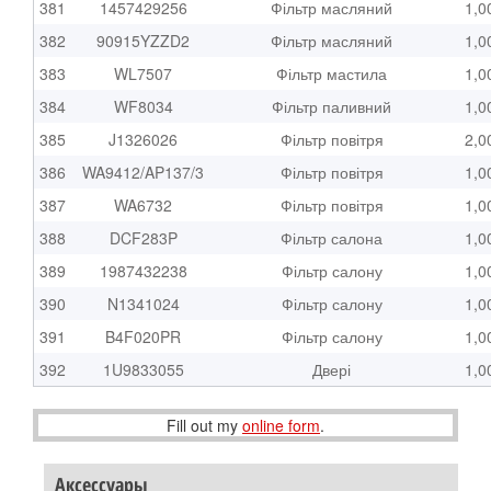
381
1457429256
Фільтр масляний
1,0
382
90915YZZD2
Фільтр масляний
1,0
383
WL7507
Фільтр мастила
1,0
384
WF8034
Фільтр паливний
1,0
385
J1326026
Фільтр повітря
2,0
386
WA9412/AP137/3
Фільтр повітря
1,0
387
WA6732
Фільтр повітря
1,0
388
DCF283P
Фільтр салона
1,0
389
1987432238
Фільтр салону
1,0
390
N1341024
Фільтр салону
1,0
391
B4F020PR
Фільтр салону
1,0
392
1U9833055
Двері
1,0
Fill out my
online form
.
Аксессуары