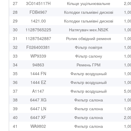
27
3C0145117H
Кільце ущільнювальне
2,0
28
FDB4967
Колодки гальмівні дискові
1,0
29
1421.00
Колодки гальмівні дискові
1,0
30
11287565225
Натягувач мех.N52K
1,0
31
11287542887
Ролик обвідний ременя
1,0
32
F026400381
Фільтр повітря
1,0
33
WP9339
Фільтр салону
1,0
34
94863
Ремень ГРМ
1,0
35
1444 FN
Фильтр воздушный
1,0
36
1444 EZ
Фильтр воздушный
1,0
37
A1147
Фильтр воздушный
5,0
38
6447 XG
Фильтр салона
1,0
39
6447 LN
Фильтр салона
1,0
40
6447 XF
Фильтр салона
2,0
41
WA9802
Фильтр салона
1,0