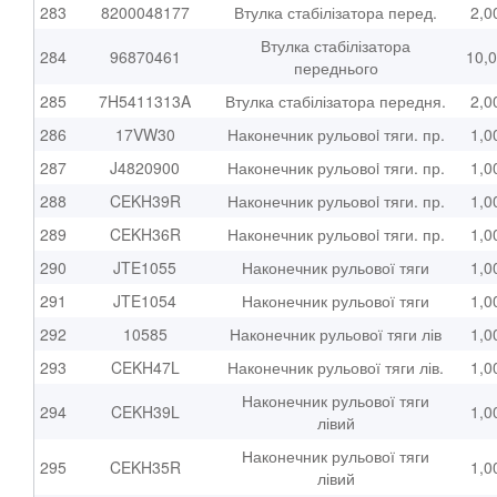
283
8200048177
Втулка стабілізатора перед.
2,0
Втулка стабілізатора
284
96870461
10,
переднього
285
7H5411313A
Втулка стабілізатора передня.
2,0
286
17VW30
Наконечник рульовоi тяги. пр.
1,0
287
J4820900
Наконечник рульовоi тяги. пр.
1,0
288
CEKH39R
Наконечник рульовоi тяги. пр.
1,0
289
CEKH36R
Наконечник рульовоi тяги. пр.
1,0
290
JTE1055
Наконечник рульової тяги
1,0
291
JTE1054
Наконечник рульової тяги
1,0
292
10585
Наконечник рульової тяги лів
1,0
293
CEKH47L
Наконечник рульової тяги лів.
1,0
Наконечник рульової тяги
294
CEKH39L
1,0
лівий
Наконечник рульової тяги
295
CEKH35R
1,0
лівий