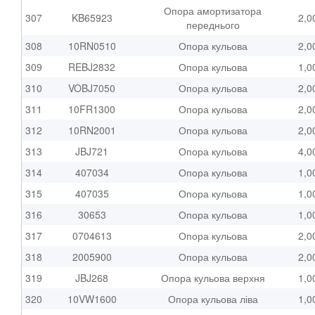
Опора амортизатора
307
KB65923
2,0
переднього
308
10RN0510
Опора кульова
2,0
309
REBJ2832
Опора кульова
1,0
310
VOBJ7050
Опора кульова
2,0
311
10FR1300
Опора кульова
2,0
312
10RN2001
Опора кульова
2,0
313
JBJ721
Опора кульова
4,0
314
407034
Опора кульова
1,0
315
407035
Опора кульова
1,0
316
30653
Опора кульова
1,0
317
0704613
Опора кульова
2,0
318
2005900
Опора кульова
2,0
319
JBJ268
Опора кульова верхня
1,0
320
10VW1600
Опора кульова ліва
1,0