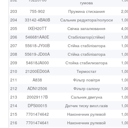
гумова
203
755-902
Пружина стискания
2,0
204
33142-4BA0B
Сальник редуктора/полуоси
1,0
205
IXEH20TT
Свічка запалювання
4,0
206
546681AA0E
Стабілізатор(стійки)
1,0
207
55618-JY00B
Стійка стабілізатора
1,0
208
55619-JD00A
Стійка стабілізатора
1,0
209
54618JA000
Стойка стабилизатора
1,0
210
21200ED00A
Термостат
1,0
211
A838
Фільтр повітря
1,0
212
ADN12506
Фільтр салону
1,0
213
20029117B
Сальник двигуна
1,0
214
DPS00015
Датчик тиску вихл.газів
1,0
215
7701474642
Наконечник рулевой
1,0
216
7701474641
Наконечник рулевой
1,0