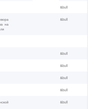
&bull
овора
&bull
ва на
иля
&bull
&bull
&bull
&bull
нской
&bull