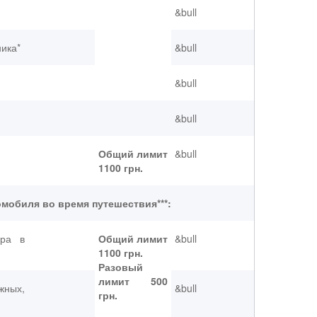
&bull
ника*
&bull
&bull
&bull
Общий лимит
&bull
1100 грн.
омобиля во время путешествия***:
ера в
Общий лимит
&bull
1100 грн.
Разовый
лимит 500
жных,
&bull
грн.