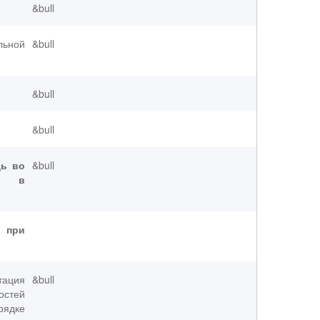
&bull
льной
&bull
&bull
&bull
щь во
&bull
я в
при
ация
&bull
стей
рядке