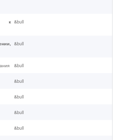
уп к
&bull
ении,
&bull
вания
&bull
&bull
&bull
&bull
&bull