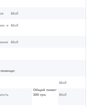
ов
&bull
нии и
&bull
вание
&bull
 помощи:
&bull
Общий лимит
ость
300 грн.
&bull