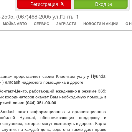
Регистрация
Вход
-2505, (067)468-2005 ул.Гонты 1
МОЙКА АВТО
СЕРВИС
ЗАПЧАСТИ
НОВОСТИ И АКЦИИ
О 
ина» представляет своим Клиентам услугу Hyundai
» ) &mdash надежного помощника в дороге.
 Контакт-Центр, работающий ежедневно в режиме 365:
ых координаторов окажет Вам необходимую помощь в
орячей линии
(044) 351-00-00
.
e &mdash пакет информационных и организационных
мобилей Hyundai, обеспечивающих поддержку и
ситуациях, которые могут возникнуть в дороге. Карта
 спутник на каждый день, ведь она также дает право