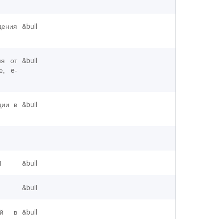
дения
&bull
ия от
&bull
е, e-
ции в
&bull
П
&bull
&bull
ий в
&bull